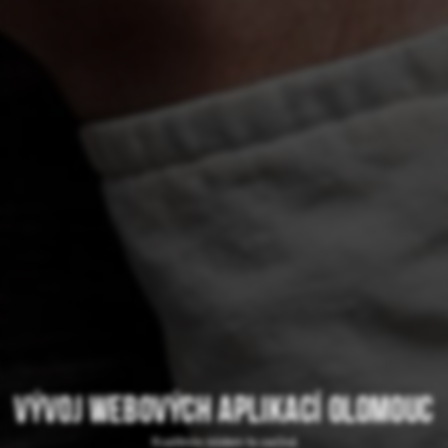
Vývoj webových aplikací Olomouc
Kvalitním kódem to začíná