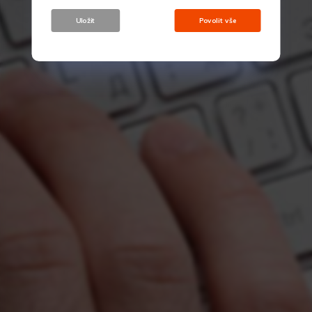
využívají a pomáhají nám zobrazovat
uživatelům relevantnější reklamy a
Uložit
Povolit vše
marketingové kampaně.