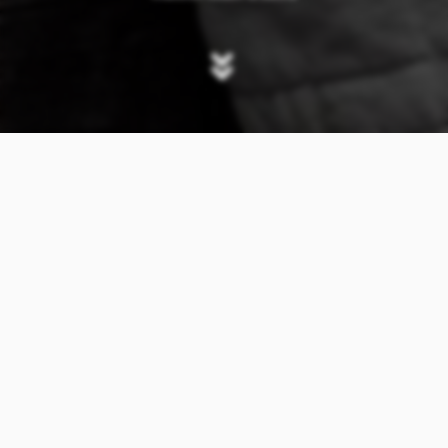
Vyzkoušeli jste řadu systémů na tvorbu
webových stránek a e-shopů, ale žádný
nesplňoval vaše požadavky? Nebyli jste
spokojeni s funkcemi vašeho webu? Na to
existuje jednoduché řešení: nechte si vytvořit
vlastní webovou prezentaci nebo e-shop!
Naším cílem je vytvářet produkty, které podpoří
vaše podnikání, přivedou zákazníky a zefektivní
práci.